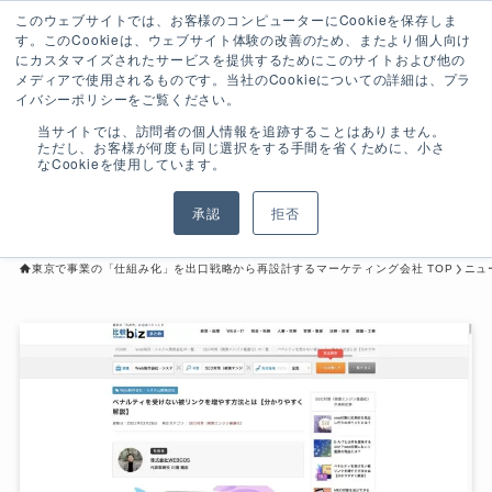
このウェブサイトでは、お客様のコンピューターにCookieを保存しま
す。このCookieは、ウェブサイト体験の改善のため、またより個人向け
にカスタマイズされたサービスを提供するためにこのサイトおよび他の
メディアで使用されるものです。当社のCookieについての詳細は、プラ
比較ビズのSEO対策カテゴリ内
イバシーポリシーをご覧ください。
2024
で「被リンク」に関する記事監
当サイトでは、訪問者の個人情報を追跡することはありません。
10/19
ただし、お客様が何度も同じ選択をする手間を省くために、小さ
なCookieを使用しています。
修を致しました
2022年3月26日
2024年10月19日
ニュースリリース
承認
拒否
東京で事業の「仕組み化」を出口戦略から再設計するマーケティング会社 TOP
ニュ