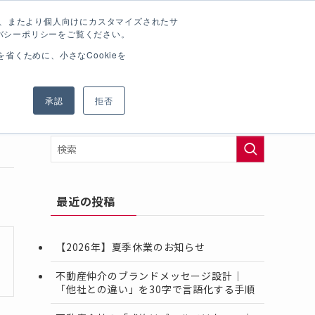
ため、またより個人向けにカスタマイズされたサ
バシーポリシーをご覧ください。
マーケティングブログ
会社概要
お問い合わせ
MARKETING BLOG
COMPANY
CONTACT
くために、小さなCookieを
承認
拒否
最近の投稿
【2026年】夏季休業のお知らせ
不動産仲介のブランドメッセージ設計｜
「他社との違い」を30字で言語化する手順