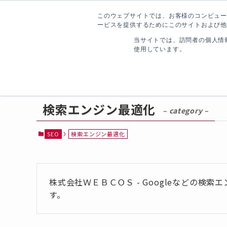
事業承継・M&Aを見据え「付加価値」を磨き「企業価値」に変え
このウェブサイトでは、お客様のコンピュータ
ービスを提供するためにこのサイトおよび他
当サイトでは、訪問者の個人情
使用しています。
東京で事業の「仕組み化」を出口戦略から再設計するマーケティング会
検索エンジン最適化
– category –
SEO
検索エンジン最適化
株式会社ＷＥＢＣＯＳ - Googleなどの検索
す。