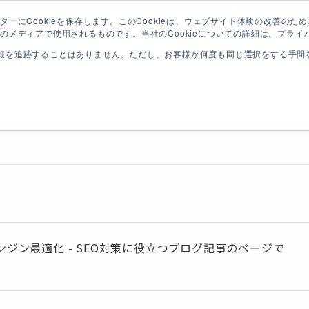
るマーケティング支援
ーにCookieを保存します。このCookieは、ウェブサイト体験の改善の
のメディアで使用されるものです。当社のCookieについての詳細は、プライ
提供サービス
SERVICE
報を追跡することはありません。ただし、お客様が何度も同じ選択をする手間を省
社 TOP
マーケティングブログ
SEO
検索エンジン最適化
エンジン最適化 - SEO対策に役立つブログ記事のページで