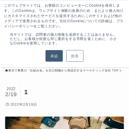
このウェブサイトでは、お客様のコンピューターにCookieを保存しま
す。このCookieは、ウェブサイト体験の改善のため、またより個人向け
にカスタマイズされたサービスを提供するためにこのサイトおよび他の
メディアで使用されるものです。当社のCookieについての詳細は、プラ
イバシーポリシーをご覧ください。
2022
当サイトでは、訪問者の個人情報を追跡することはありません。
1
2/19
ただし、お客様が何度も同じ選択をする手間を省くために、小さ
なCookieを使用しています。
2022年2月19日
承認
拒否
東京で事業の「仕組み化」を出口戦略から再設計するマーケティング会社 TOP
2022
1
2/19
2022年2月19日